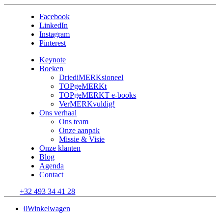
Facebook
LinkedIn
Instagram
Pinterest
Keynote
Boeken
DriediMERKsioneel
TOPgeMERKt
TOPgeMERKT e-books
VerMERKvuldig!
Ons verhaal
Ons team
Onze aanpak
Missie & Visie
Onze klanten
Blog
Agenda
Contact
+32 493 34 41 28
0
Winkelwagen